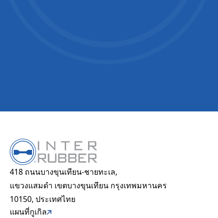
อุตสาหกรรม
ยานยนต์
งานก่อสร้างและอุตสาหกรรม
I have read and agree to
*
the Privacy Policy
ไฟฟ้าและเครื่องจักร
งานเฉพาะทาง
Recaptcha v2
เกี่ยวกับเรา
กรณีศึกษา
ศักยภาพการผลิต
ความยั่งยืน
418 ถนนบางขุนเทียน-ชายทะเล,
ศูนย์รวมทรัพยากร
แขวงแสมดำ เขตบางขุนเทียน กรุงเทพมหานคร
คำถามที่พบบ่อย
10150, ประเทศไทย
ร่วมงานกับเรา
แผนที่กูเกิล
ติดต่อเรา