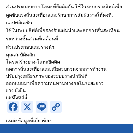
ส่วนประกอบยาง-โลหะที่ยึดติดกัน ใช้ในระบบรางลิฟต์เพื่อ
ดูดซับแรงสั่นสะเทือนและรักษาการสัมผัสรางให้คงที่.
แอปพลิเคชัน
ใช้ในระบบลิฟต์เพื่อรองรับแผ่นนำและลดการสั่นสะเทือน
ระหว่างชิ้นส่วนที่เคลื่อนที่
ส่วนประกอบและรางนำ.
คุณสมบัติหลัก
โครงสร้างยาง-โลหะยึดติด
ขอใบเสนอราคา
ลดการสั่นสะเทือนและเสียงรบกวนจากการทำงาน
ปรับปรุงเสถียรภาพของระบบรางนำลิฟต์
ออกแบบมาเพื่อความทนทานทางกลในระยะยาว
Request a Quotation
ยาง
ยั่งยืน
ต้องกรอกฟิลด์ที่มีเครื่องหมาย
*
Full Name
*
แชร์โพสต์นี้
Facebook
X
Line
Copy
Link
แหล่งข้อมูลที่เกี่ยวข้อง
Phone Number
*