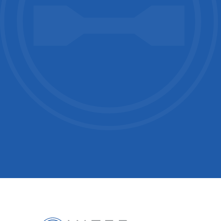
*
I ha
Recaptc