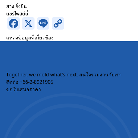
ยาง
ยั่งยืน
แชร์โพสต์นี้
Facebook
X
Line
Copy
ขอใบเสนอราคา
Link
แหล่งข้อมูลที่เกี่ยวข้อง
Request a Quotation
ต้องกรอกฟิลด์ที่มีเครื่องหมาย
*
Full Name
*
Together, we mold what’s next.
สนใจร่วมงานกับเรา
ติดต่อ +66-2-8921905
Phone Number
*
ขอใบเสนอราคา
Email
Company Name