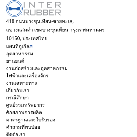
I have read and agree to
*
the Privacy Policy
418 ถนนบางขุนเทียน-ชายทะเล,
อุตสาหกรรม
แขวงแสมดำ เขตบางขุนเทียน กรุงเทพมหานคร
Recaptcha v2
10150, ประเทศไทย
ยานยนต์
แผนที่กูเกิล
งานก่อสร้างและอุตสาหกรรม
อุตสาหกรรม
ยานยนต์
ไฟฟ้าและเครื่องจักร
งานก่อสร้างและอุตสาหกรรม
งานเฉพาะทาง
ไฟฟ้าและเครื่องจักร
เกี่ยวกับเรา
งานเฉพาะทาง
กรณีศึกษา
เกี่ยวกับเรา
ศักยภาพการผลิต
กรณีศึกษา
ความยั่งยืน
ศูนย์รวมทรัพยากร
ศูนย์รวมทรัพยากร
ศักยภาพการผลิต
คำถามที่พบบ่อย
มาตรฐานและใบรับรอง
ร่วมงานกับเรา
คำถามที่พบบ่อย
ติดต่อเรา
ติดต่อเรา